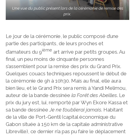
Une vue du public présent lors de la cérémonie de remise des
prix.
Le jour de la cérémonie, le public composé d’une
partie des participants, de leurs proches et
ième
d’amateurs du 9
art arrive par petits groupes. Au
final, un peu moins de cinquante personnes
s’assemblent pour la remise des prix du Grand Prix.
Quelques couacs techniques repoussent le début de
la cérémonie de 9h à 10h30. Mais au final, elle aura
bien lieu, et le Grand Prix sera remis à Yandi Melimou,
auteur de la bande dessinée
la Forêt des Abeilles
. Le
prix du jury est, lui, remporté par Wyn Ekore Kassa et
sa bande dessinée
Je ne t’oublierai jamais
. Habitant
de la ville de Port-Gentil (capital économique du
Gabon située à 150 km de la capitale administrative
Libreville), ce dernier n’a pas pu faire le déplacement